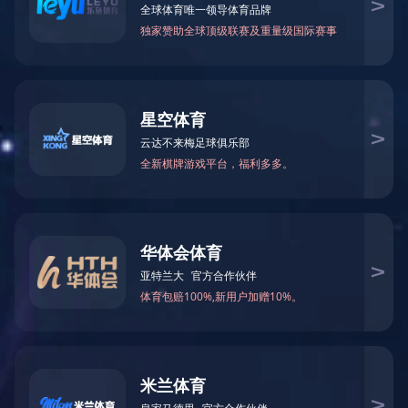
20
FH在线注册
成立于1999年，现拥有各类加工中
精度珩磨机、
砂型低压铸造生产单元、金属型低压
需求已形成了发动机零部件、加热设备系统，各种
150000
20
平方米